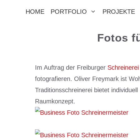
Zum
HOME
PORTFOLIO
PROJEKTE
Inhalt
springen
Fotos f
Im Auftrag der Freiburger
Schreinere
fotografieren. Oliver Freymark ist W
Traditionsschreinerei bietet individ
Raumkonzept.