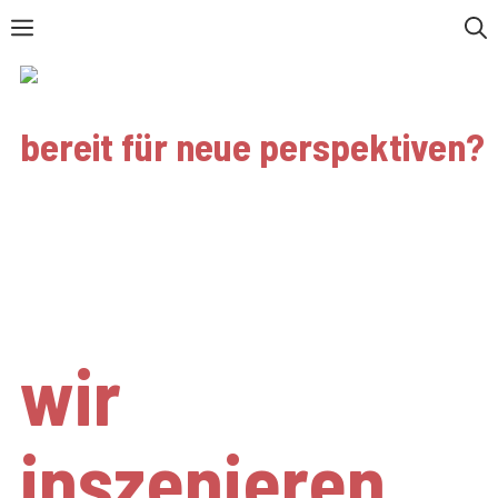
Zum
Menü
Inhalt
springen
bereit für neue perspektiven?
blendwerk
freiburg
wir
inszenieren