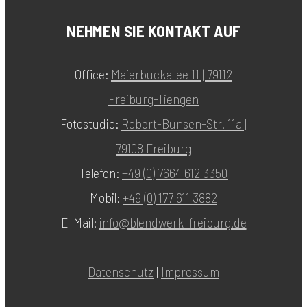
NEHMEN SIE KONTAKT AUF
Office:
Maierbuckallee 11 | 79112
Freiburg-Tiengen
Fotostudio:
Robert-Bunsen-Str. 11a |
79108 Freiburg
Telefon:
+49 (0) 7664 612 3350
Mobil:
+49 (0) 177 611 3882
E-Mail:
info@blendwerk-freiburg.de
Datenschutz
|
Impressum