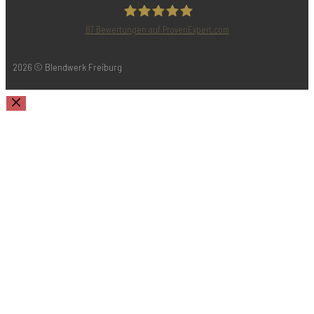
87
Bewertungen auf ProvenExpert.com
Blendwerk Freiburg
2026 © Blendwerk Freiburg
Schließen