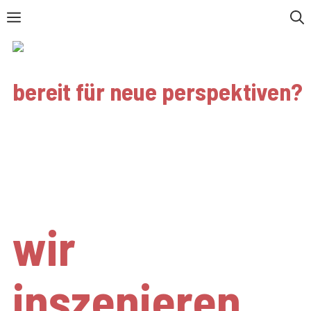
Zum
Menü
Inhalt
springen
bereit für neue perspektiven?
blendwerk
freiburg
wir
inszenieren