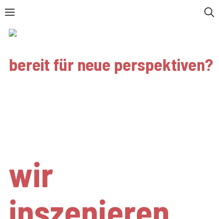
Zum
Menü
Inhalt
springen
bereit für neue perspektiven?
blendwerk
freiburg
wir
inszenieren