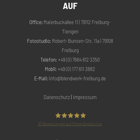
AUF
Office:
Maierbuckallee 11 | 79112 Freiburg-
Tiengen
Fotostudio:
Robert-Bunsen-Str. 11a | 79108
Freiburg
Telefon:
+49 (0) 7664 612 3350
Mobil:
+49 (0) 177 611 3882
E-Mail:
info@blendwerk-freiburg.de
Datenschutz
|
Impressum
87
Bewertungen auf ProvenExpert.com
Blendwerk Freiburg