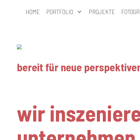
Zum
HOME
PORTFOLIO
PROJEKTE
FOTOGR
Inhalt
springen
bereit für neue perspektive
blendwerk fre
wir inszenier
unternehmen