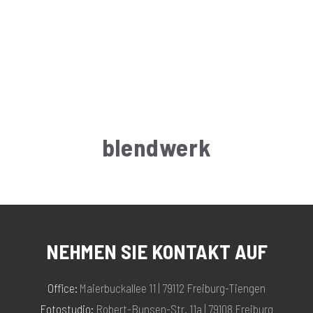
onal.
blendwerk
NEHMEN SIE KONTAKT AUF
Office:
Maierbuckallee 11 | 79112 Freiburg-Tiengen
Fotostudio:
Robert-Bunsen-Str. 11a | 79108 Freiburg