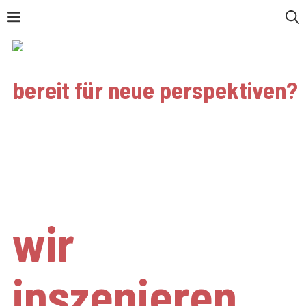
Zum
Menü
Inhalt
springen
bereit für neue perspektiven?
blendwerk
freiburg
wir
inszenieren